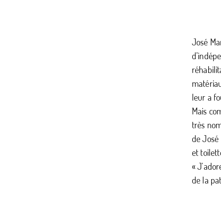
José Mar
d’indépe
réhabili
matériau
leur a f
Mais com
très nom
de José 
et toilett
« J'ador
de la pa