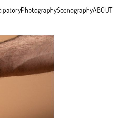
cipatory
Photography
Scenography
ABOUT