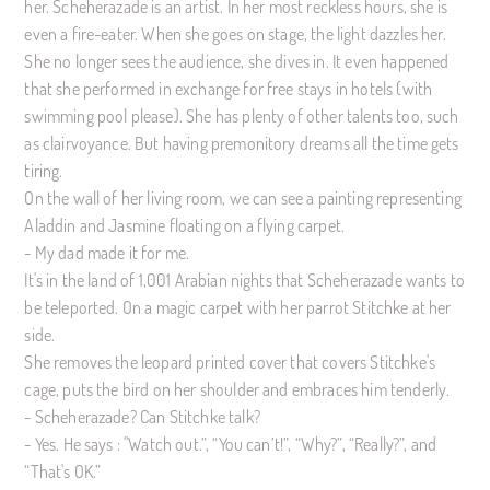
her. Scheherazade is an artist. In her most reckless hours, she is
even a fire-eater. When she goes on stage, the light dazzles her.
She no longer sees the audience, she dives in. It even happened
that she performed in exchange for free stays in hotels (with
swimming pool please). She has plenty of other talents too, such
as clairvoyance. But having premonitory dreams all the time gets
tiring.
On the wall of her living room, we can see a painting representing
Aladdin and Jasmine floating on a flying carpet.
- My dad made it for me.
It's in the land of 1,001 Arabian nights that Scheherazade wants to
be teleported. On a magic carpet with her parrot Stitchke at her
side.
She removes the leopard printed cover that covers Stitchke's
cage, puts the bird on her shoulder and embraces him tenderly.
- Scheherazade? Can Stitchke talk?
- Yes. He says : "Watch out.”, “You can’t!”, “Why?”, “Really?”, and
“That's OK.”