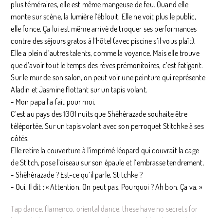
plus téméraires, elle est même mangeuse de feu. Quand elle
monte sur scène, la lumière l’éblouit. Elle ne voit plus le public,
elle fonce. Ça lui est même arrivé de troquer ses performances
contre des séjours gratos à l’hôtel (avec piscine s’il vous plaît).
Elle a plein d’autres talents, comme la voyance. Mais elle trouve
que d’avoir tout le temps des rêves prémonitoires, c’est fatigant.
Sur le mur de son salon, on peut voir une peinture qui représente
Aladin et Jasmine flottant sur un tapis volant.
- Mon papa l’a fait pour moi.
C’est au pays des 1001 nuits que Shéhérazade souhaite être
téléportée. Sur un tapis volant avec son perroquet Stitchke à ses
côtés.
Elle retire la couverture à l’imprimé léopard qui couvrait la cage
de Stitch, pose l’oiseau sur son épaule et l’embrasse tendrement.
- Shéhérazade ? Est-ce qu’il parle, Stitchke ?
- Oui. Il dit : « Attention. On peut pas. Pourquoi ? Ah bon. Ça va. »
Tap dance, flamenco, oriental dance, these have no secrets for